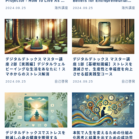
Projector - How To Live As A
Beliefs for Entrepreneurial
Projector）
Success）
2024.09.25
海外講座
2024.09.25
海外講座
デジタルデトックス マスター講
デジタルデトックス マスター講
座 2部【実践編】デジタルウェル
座 1部【基礎知識編】ストレスを
ビーイングな生活をあなたに！ス
激減させ、生産性と幸福度を向上
マホからのストレス解消
させる超実践型コース
2024.09.25
自己啓発
2024.09.25
自己啓発
デジタルデトックスでストレスを
本気で人生を変えるための仕組み
軽減し心身の健康を獲得する
化思考と結果を出すための成功哲