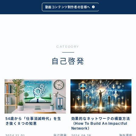
動画コンテンツ制作者の皆様へ
CATEGORY
自己啓発
54歳から「仕事消滅時代」を生
効果的なネットワークの構築方法
き抜く８つの知恵
（How To Build An Impactful
Network）
2024.11.01
自己啓発
2024.09.28
海外講座