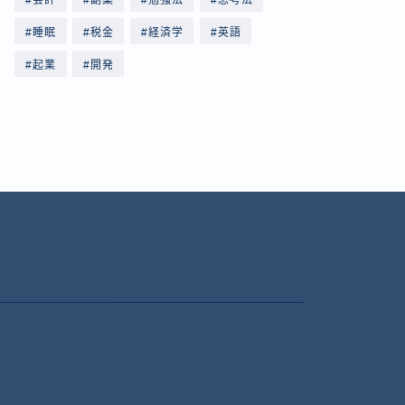
会計
副業
勉強法
思考法
睡眠
税金
経済学
英語
起業
開発